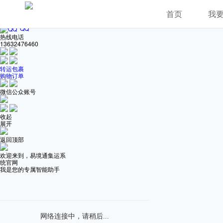
在线客服
首页
我
QQ
热线电话
13632476460
转运包裹
购物订单
微信公众账号
收起
展开
返回顶部
欢迎来到，易境通集运系
统官网
我是您的专属智能助手