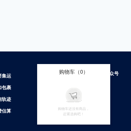
购物车（
0
）
关注微信公众号
要集运
常见问题
加包裹
避坑指南
询轨迹
体积计算
购物车还没有商品，
费估算
赶紧选购吧！