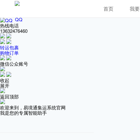
在线客服
首页
我要
QQ
热线电话
13632476460
转运包裹
购物订单
微信公众账号
收起
展开
返回顶部
欢迎来到，易境通集运系统官网
我是您的专属智能助手