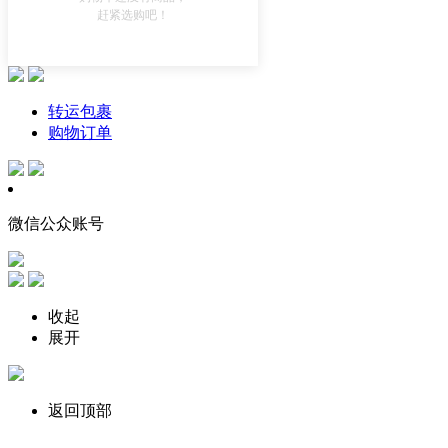
赶紧选购吧！
转运包裹
购物订单
微信公众账号
收起
展开
返回顶部